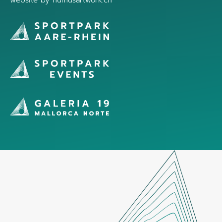
website by
humusartwork.ch