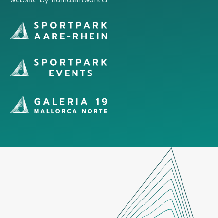
website by
humusartwork.ch