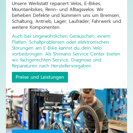
Unsere Werkstatt repariert Velos, E-Bikes,
Mountainbikes, Renn- und Alltagsvelos. Wir
beheben Defekte und kümmern uns um Bremsen,
Schaltung, Antrieb, Lager, Laufräder, Fahrwerk und
weitere Komponenten.
Auch bei ungewöhnlichen Geräuschen, einem
Platten, Schaltproblemen oder elektronischen
Störungen am E-Bike kannst du dein Velo
vorbeibringen. Als Shimano Service Center bieten
wir fachgerechten Service, Diagnose und
Reparaturen nach Herstellervorgaben.
Preise und Leistungen