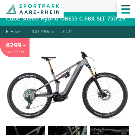
Cube Stereo Hybrid ONE55 C:68X SLT 750 29
E-Bike
L 180-190cm
2024
6299
.-
UVP
9999
.-