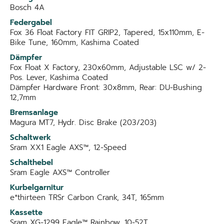
Bosch 4A
Federgabel
Fox 36 Float Factory FIT GRIP2, Tapered, 15x110mm, E-
Bike Tune, 160mm, Kashima Coated
Dämpfer
Fox Float X Factory, 230x60mm, Adjustable LSC w/ 2-
Pos. Lever, Kashima Coated
Dämpfer Hardware Front: 30x8mm, Rear: DU-Bushing
12,7mm
Bremsanlage
Magura MT7, Hydr. Disc Brake (203/203)
Schaltwerk
Sram XX1 Eagle AXS™, 12-Speed
Schalthebel
Sram Eagle AXS™ Controller
Kurbelgarnitur
e*thirteen TRSr Carbon Crank, 34T, 165mm
Kassette
Sram XG-1299 Eagle™ Rainbow, 10-52T