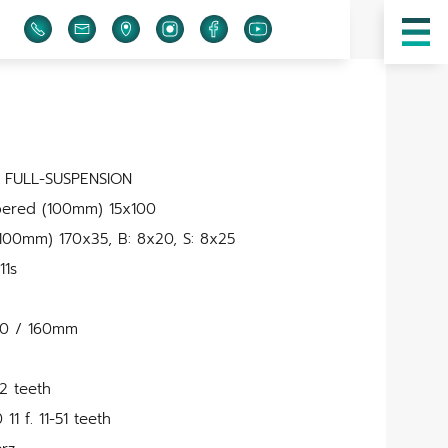
E FULL-SUSPENSION
pered (100mm) 15x100
(100mm) 170x35, B: 8x20, S: 8x25
11s
0 / 160mm
2 teeth
1 f. 11-51 teeth