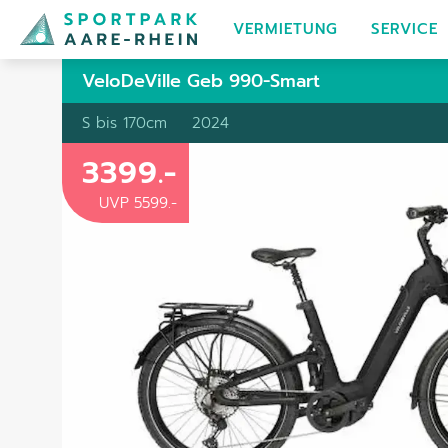
VERMIETUNG
SERVICE
VeloDeVille Geb 990-Smart
S bis 170cm
2024
3399
.-
UVP
5599
.-