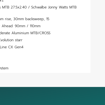
rz
 MTB 27.5x2.40 / Schwalbe Jonny Watts MTB
mm rise, 30mm backsweep, 15
0 Ahead: 90mm / 110mm
oderate Aluminium MTB/CROSS
olution starr
Line CX Gen4
ystem