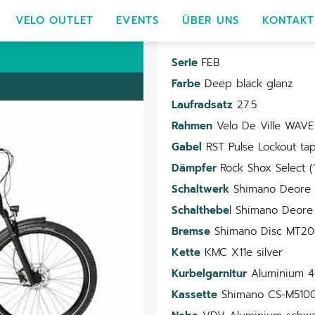
VELO OUTLET
EVENTS
ÜBER UNS
KONTAKT
Serie
FEB
Farbe
Deep black glanz
Laufradsatz
27.5
Rahmen
Velo De Ville WAV
Gabel
RST Pulse Lockout ta
Dämpfer
Rock Shox Select 
Schaltwerk
Shimano Deore 
Schalthebe
l Shimano Deore
Bremse
Shimano Disc MT20
Kette
KMC X11e silver
Kurbelgarnitur
Aluminium 4
Kassette
Shimano CS-M5100 1