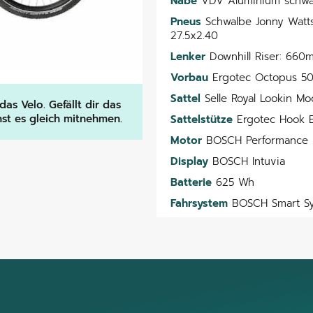
Nabe
VDV Aluminium schwa
Pneus
Schwalbe Jonny Watts
27.5x2.40
Lenker
Downhill Riser: 660
Vorbau
Ergotec Octopus 5
Sattel
Selle Royal Lookin M
s Velo. Gefällt dir das
nnst es gleich mitnehmen.
Sattelstütze
Ergotec Hook Ev
Motor
BOSCH Performance 
Display
BOSCH Intuvia
Batterie
625 Wh
Fahrsystem
BOSCH Smart S